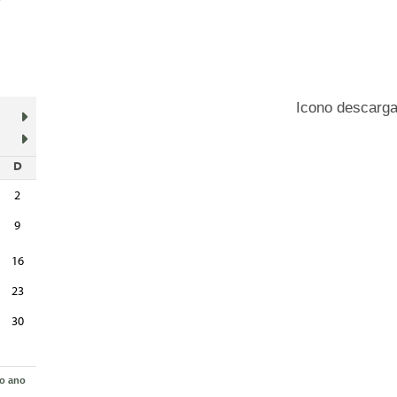
Descarga de documentos
Modelo de autoliquidación anunci
D
Modelo de Microsoft Office Word 
2
Modelo de Microsoft Office Word 
Modelo de Apache OpenOffice Wri
9
Resolución presidencial: novo pr
16
23
30